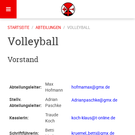
STARTSEITE
ABTEILUNGEN
VOLLEYBALL
Volleyball
Vorstand
Max
Abteilungsleiter:
hofmamax@gmx.de
Hofmann
Stellv.
Adrian
Adrianpaschke@gmx.de
Abteilungsleiter:
Paschke
Traude
Kassierin:
koch-klaus@t-online.de
Koch
Betti
Schriftführerin:
kruemel_betti@gmx.de